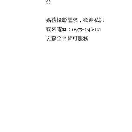
命
婚禮攝影需求，歡迎私訊
或來電☎️：0975-046021
斑森全台皆可服務