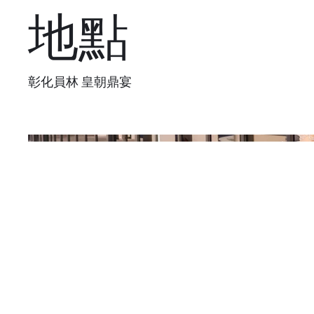
地點
彰化員林 皇朝鼎宴