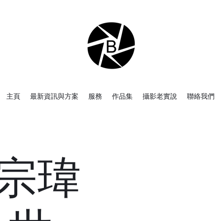
主頁
最新資訊與方案
服務
作品集
攝影老實說
聯絡我們
-宗瑋