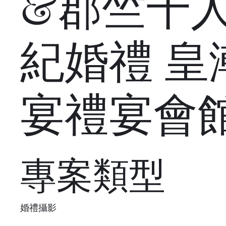
&郡竺千
紀婚禮 皇
宴禮宴會
專案類型
婚禮攝影