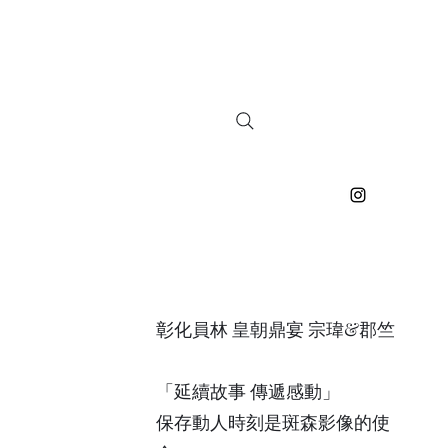
彰化員林 皇朝鼎宴 宗瑋&郡竺
「延續故事 傳遞感動」
保存動人時刻是斑森影像的使