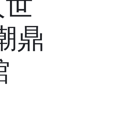
人世
潮鼎
館