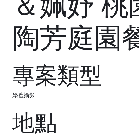
＆姵妤 桃
陶芳庭園
專案類型
婚禮攝影
地點