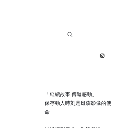
「延續故事 傳遞感動」
保存動人時刻是斑森影像的使
命