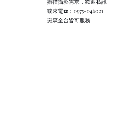
婚禮攝影需求，歡迎私訊
或來電☎️：0975-046021
斑森全台皆可服務