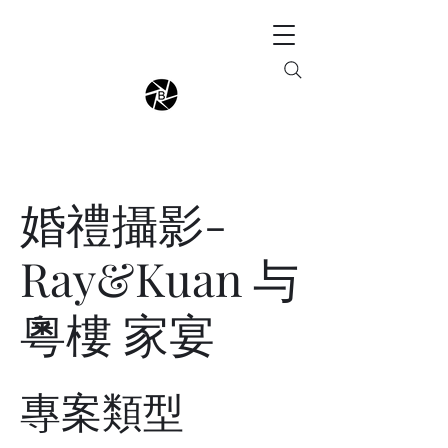
婚禮攝影-
Ray&Kuan 与
粵樓 家宴
專案類型