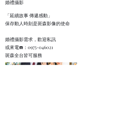
婚禮攝影
「延續故事 傳遞感動」
保存動人時刻是斑森影像的使命
婚禮攝影需求，歡迎私訊
或來電☎️：0975-046021
斑森全台皆可服務