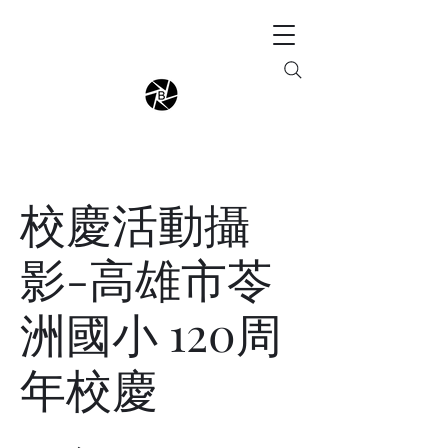
校慶活動攝
影-高雄市苓
洲國小 120周
年校慶