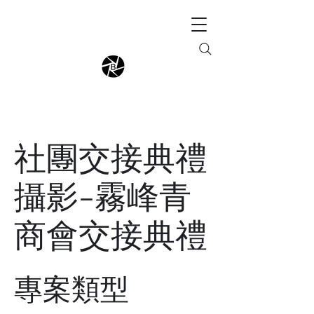
社團交接典禮
攝影-霧峰青
商會交接典禮
專案類型