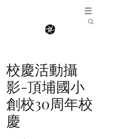
校慶活動攝
影-頂埔國小
創校30周年校
慶