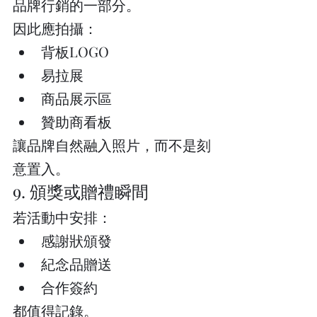
品牌行銷的一部分。
因此應拍攝：
背板LOGO
易拉展
商品展示區
贊助商看板
讓品牌自然融入照片，而不是刻
意置入。
9. 頒獎或贈禮瞬間
若活動中安排：
感謝狀頒發
紀念品贈送
合作簽約
都值得記錄。