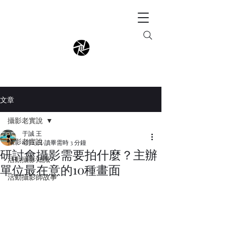
文章
攝影老實說
于誠 王
攝影老實說
6月23日
讀畢需時 3 分鐘
研討會攝影需要拍什麼？主辦
活動攝影知識
單位最在意的10種畫面
活動攝影師故事