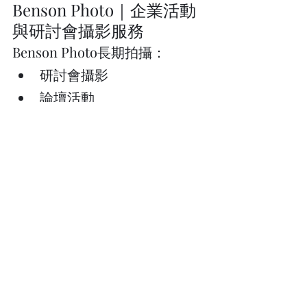
Benson Photo｜企業活動
與研討會攝影服務
Benson Photo長期拍攝：
研討會攝影
論壇活動
記者會攝影
教育訓練
頒獎典禮
開幕剪綵
企業家庭日
除了完整記錄活動流程，也會協
助主辦單位捕捉最有價值的畫
面，讓每一場活動都能成為品牌
資產。