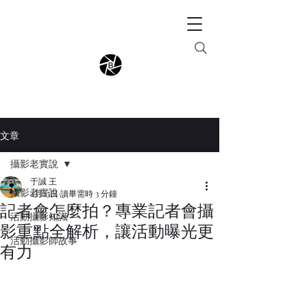
文章
攝影老實說
于誠 王
攝影老實說
2月25日
讀畢需時 3 分鐘
記者會怎麼拍？專業記者會攝
活動攝影知識
影重點全解析，讓活動曝光更
活動攝影師故事
有力