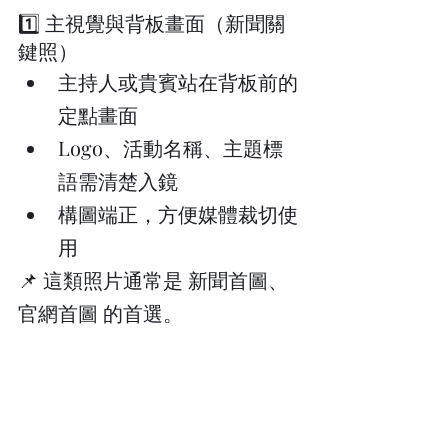
1️⃣ 主視覺與背板畫面（新聞關
鍵照）
主持人或貴賓站在背板前的
定點畫面
Logo、活動名稱、主題標
語需清楚入鏡
構圖端正，方便媒體裁切使
用
📌 這類照片通常是 新聞首圖、
官網首圖 的首選。